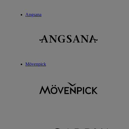
Angsana
Mövenpick