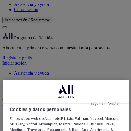
Asistencia y ayuda
Cerrar sesión
Iniciar sesión / Registrarse
Programa de fidelidad
Ahorra en tu primera reserva con nuestra tarifa para socios
Regístrate gratis
Iniciar sesión
Asistencia y ayuda
Inicio
Salas de reuniones | Accor Meetings&Events
Reuniones
Seguir sin Aceptar →
Cookies y datos personales
Planifique su reunión: sus expectativas son
En los sitios web de ALL, hotelF1, ibis, Pullman, Novotel, Mercure,
MGallery, Sofitel, Movenpick, Mantra, Resorts, Business Travel,
nuestra prioridad
Meetings, Travelpros, Restaurants & Bars, Spa, Apartments &