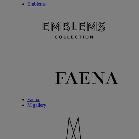
Emblems
Faena
M gallery