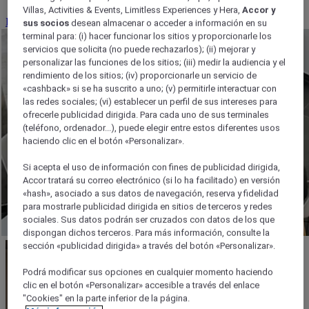
Villas, Activities & Events, Limitless Experiences y Hera,
Accor y
Reserve su reunión
sus socios
desean almacenar o acceder a información en su
terminal para: (i) hacer funcionar los sitios y proporcionarle los
servicios que solicita (no puede rechazarlos); (ii) mejorar y
personalizar las funciones de los sitios; (iii) medir la audiencia y el
rendimiento de los sitios; (iv) proporcionarle un servicio de
«cashback» si se ha suscrito a uno; (v) permitirle interactuar con
las redes sociales; (vi) establecer un perfil de sus intereses para
ofrecerle publicidad dirigida. Para cada uno de sus terminales
(teléfono, ordenador...), puede elegir entre estos diferentes usos
haciendo clic en el botón «Personalizar».
Si acepta el uso de información con fines de publicidad dirigida,
Accor tratará su correo electrónico (si lo ha facilitado) en versión
«hash», asociado a sus datos de navegación, reserva y fidelidad
para mostrarle publicidad dirigida en sitios de terceros y redes
sociales. Sus datos podrán ser cruzados con datos de los que
dispongan dichos terceros. Para más información, consulte la
sección «publicidad dirigida» a través del botón «Personalizar».
Podrá modificar sus opciones en cualquier momento haciendo
clic en el botón «Personalizar» accesible a través del enlace
"Cookies" en la parte inferior de la página.