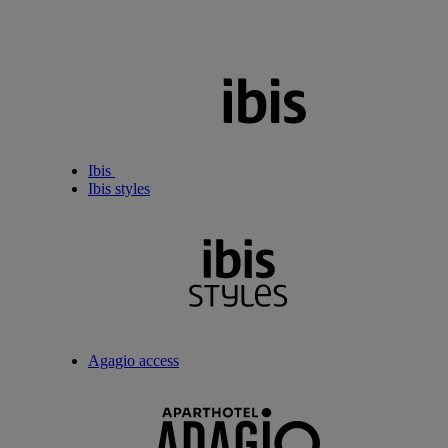
Ibis
Ibis styles
Agagio access