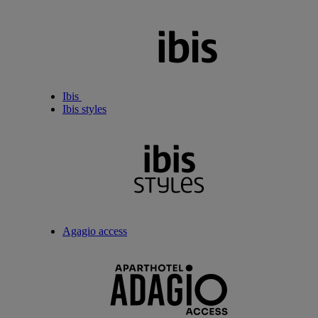
Ibis
Ibis styles
Agagio access