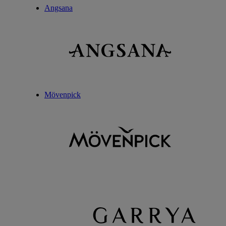
Angsana
Mövenpick