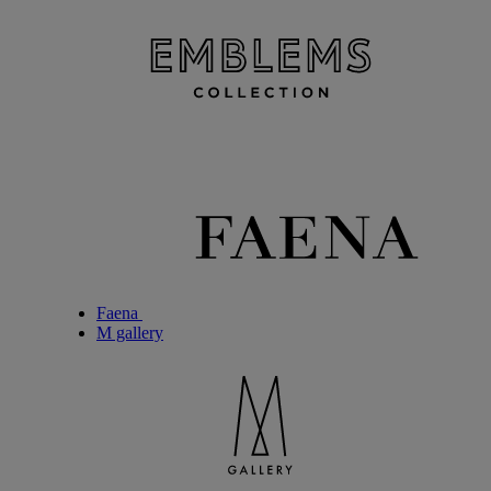
Faena
M gallery