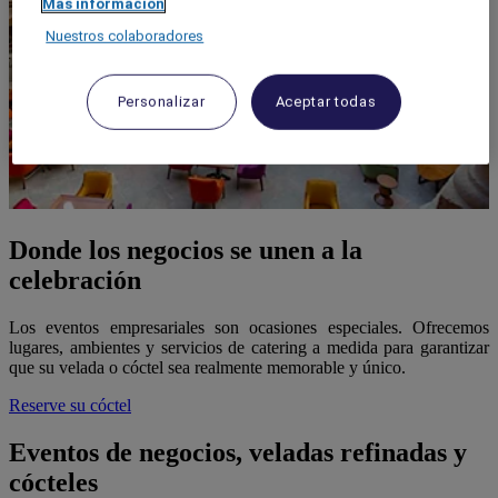
Más información
Nuestros colaboradores
Personalizar
Aceptar todas
Donde los negocios se unen a la
celebración
Los eventos empresariales son ocasiones especiales. Ofrecemos
lugares, ambientes y servicios de catering a medida para garantizar
que su velada o cóctel sea realmente memorable y único.
Reserve su cóctel
Eventos de negocios, veladas refinadas y
cócteles