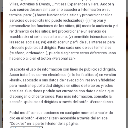
Villas, Activities & Events, Limitless Experiences y Hera,
Accor y
Reserve su cóctel
sus socios
desean almacenar o acceder a información en su
terminal para: (i) hacer funcionar los sitios y proporcionarle los
servicios que solicita (no puede rechazarlos); (ii) mejorar y
personalizar las funciones de los sitios; (iii) medir la audiencia y el
rendimiento de los sitios; (iv) proporcionarle un servicio de
«cashback» si se ha suscrito a uno; (v) permitirle interactuar con
las redes sociales; (vi) establecer un perfil de sus intereses para
ofrecerle publicidad dirigida. Para cada uno de sus terminales
(teléfono, ordenador...), puede elegir entre estos diferentes usos
haciendo clic en el botón «Personalizar».
Si acepta el uso de información con fines de publicidad dirigida,
Accor tratará su correo electrónico (si lo ha facilitado) en versión
«hash», asociado a sus datos de navegación, reserva y fidelidad
para mostrarle publicidad dirigida en sitios de terceros y redes
sociales. Sus datos podrán ser cruzados con datos de los que
dispongan dichos terceros. Para más información, consulte la
sección «publicidad dirigida» a través del botón «Personalizar».
Podrá modificar sus opciones en cualquier momento haciendo
clic en el botón «Personalizar» accesible a través del enlace
"Cookies" en la parte inferior de la página.