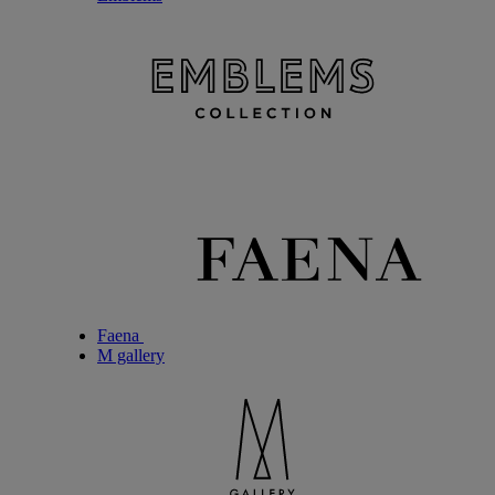
Faena
M gallery