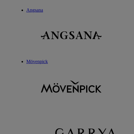
Angsana
Mövenpick