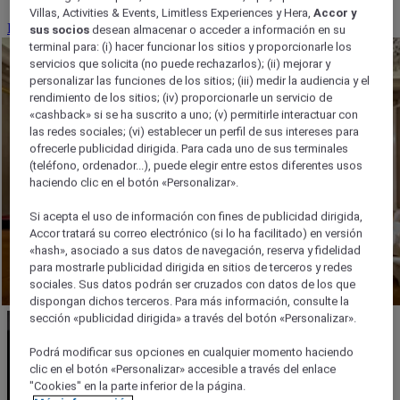
Villas, Activities & Events, Limitless Experiences y Hera,
Accor y
Reserve su conferencia
sus socios
desean almacenar o acceder a información en su
terminal para: (i) hacer funcionar los sitios y proporcionarle los
servicios que solicita (no puede rechazarlos); (ii) mejorar y
personalizar las funciones de los sitios; (iii) medir la audiencia y el
rendimiento de los sitios; (iv) proporcionarle un servicio de
«cashback» si se ha suscrito a uno; (v) permitirle interactuar con
las redes sociales; (vi) establecer un perfil de sus intereses para
ofrecerle publicidad dirigida. Para cada uno de sus terminales
(teléfono, ordenador...), puede elegir entre estos diferentes usos
haciendo clic en el botón «Personalizar».
Si acepta el uso de información con fines de publicidad dirigida,
Accor tratará su correo electrónico (si lo ha facilitado) en versión
«hash», asociado a sus datos de navegación, reserva y fidelidad
para mostrarle publicidad dirigida en sitios de terceros y redes
sociales. Sus datos podrán ser cruzados con datos de los que
dispongan dichos terceros. Para más información, consulte la
sección «publicidad dirigida» a través del botón «Personalizar».
Podrá modificar sus opciones en cualquier momento haciendo
clic en el botón «Personalizar» accesible a través del enlace
"Cookies" en la parte inferior de la página.