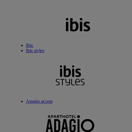
Ibis
Ibis styles
Agagio access