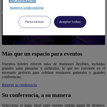
Más información
Nuestros colaboradores
Personalizar
Aceptar todas
Más que un espacio para eventos
Nuestros hoteles ofrecen salas de reuniones flexibles, incluidas
grandes salas plenarias y auditorios, lo que los convierte en el
escenario perfecto para celebrar reuniones generales y grandes
conferencias.
Reserve su conferencia
Su conferencia, a su manera
Seleccione el lugar ideal entre nuestra amplia gama de destinos,