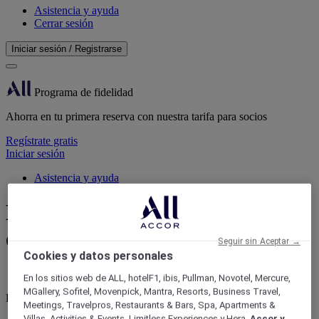
Asistencia y ayuda
Cerrar sesión
Iniciar sesión / Registrarse
Programa de fidelidad
Ahorra en tu primera reserva con nuestra tarifa para socios
Regístrate gratis
Iniciar sesión
Asistencia y ayuda
Busque su hotel, organice su
evento
Seguir sin Aceptar →
Cookies y datos personales
En los sitios web de ALL, hotelF1, ibis, Pullman, Novotel, Mercure,
MGallery, Sofitel, Movenpick, Mantra, Resorts, Business Travel,
Programa de fidelidad ALL Accor
Meetings, Travelpros, Restaurants & Bars, Spa, Apartments &
Villas, Activities & Events, Limitless Experiences y Hera,
Accor y