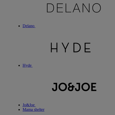
Delano
Hyde
Jo&Joe
Mama shelter