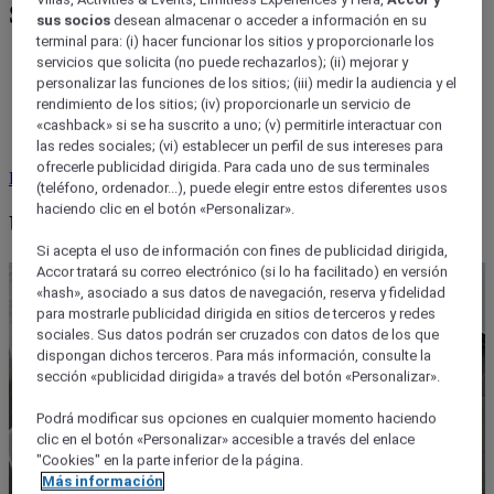
Sus eventos, sus recompensas
sus socios
desean almacenar o acceder a información en su
terminal para: (i) hacer funcionar los sitios y proporcionarle los
ALL Accor recompensa sus eventos: 2 EUR = 1 punto
servicios que solicita (no puede rechazarlos); (ii) mejorar y
Estatus + 1 punto Reward.
personalizar las funciones de los sitios; (iii) medir la audiencia y el
Cada evento cuenta: planifique tantos como desee.
rendimiento de los sitios; (iv) proporcionarle un servicio de
Disfrute de todos los beneficios de ALL Accor: acceso a
«cashback» si se ha suscrito a uno; (v) permitirle interactuar con
categoría superior, bebidas de bienvenida y mucho más.
las redes sociales; (vi) establecer un perfil de sus intereses para
ofrecerle publicidad dirigida. Para cada uno de sus terminales
Regístrate gratis
Información adicional
(teléfono, ordenador...), puede elegir entre estos diferentes usos
haciendo clic en el botón «Personalizar».
Un evento diseñado a medida
Si acepta el uso de información con fines de publicidad dirigida,
Accor tratará su correo electrónico (si lo ha facilitado) en versión
«hash», asociado a sus datos de navegación, reserva y fidelidad
para mostrarle publicidad dirigida en sitios de terceros y redes
sociales. Sus datos podrán ser cruzados con datos de los que
dispongan dichos terceros. Para más información, consulte la
sección «publicidad dirigida» a través del botón «Personalizar».
Podrá modificar sus opciones en cualquier momento haciendo
clic en el botón «Personalizar» accesible a través del enlace
"Cookies" en la parte inferior de la página.
Más información