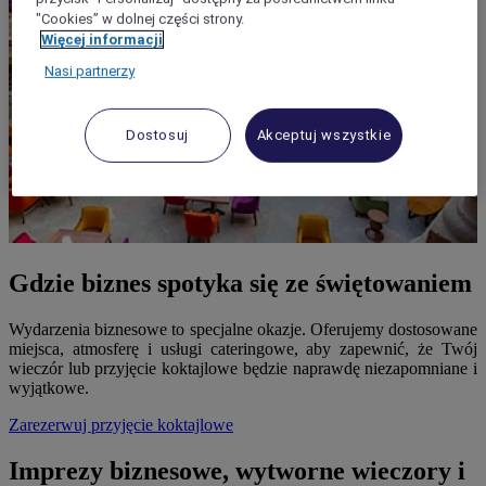
"Cookies” w dolnej części strony.
Więcej informacji
Nasi partnerzy
Dostosuj
Akceptuj wszystkie
Gdzie biznes spotyka się ze świętowaniem
Wydarzenia biznesowe to specjalne okazje. Oferujemy dostosowane
miejsca, atmosferę i usługi cateringowe, aby zapewnić, że Twój
wieczór lub przyjęcie koktajlowe będzie naprawdę niezapomniane i
wyjątkowe.
Zarezerwuj przyjęcie koktajlowe
Imprezy biznesowe, wytworne wieczory i