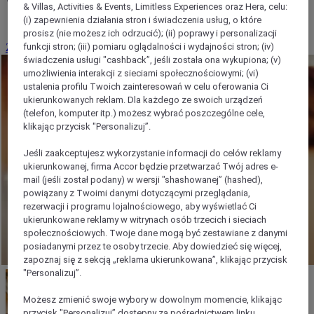
& Villas, Activities & Events, Limitless Experiences oraz Hera, celu:
wyjątkowe
(i) zapewnienia działania stron i świadczenia usług, o które
prosisz (nie możesz ich odrzucić); (ii) poprawy i personalizacji
funkcji stron; (iii) pomiaru oglądalności i wydajności stron; (iv)
Zarezerwuj przyjęcie koktajlowe
świadczenia usługi "cashback”, jeśli została ona wykupiona; (v)
umożliwienia interakcji z sieciami społecznościowymi; (vi)
ustalenia profilu Twoich zainteresowań w celu oferowania Ci
ukierunkowanych reklam. Dla każdego ze swoich urządzeń
(telefon, komputer itp.) możesz wybrać poszczególne cele,
klikając przycisk "Personalizuj”.
Jeśli zaakceptujesz wykorzystanie informacji do celów reklamy
ukierunkowanej, firma Accor będzie przetwarzać Twój adres e-
mail (jeśli został podany) w wersji "shashowanej” (hashed),
powiązany z Twoimi danymi dotyczącymi przeglądania,
rezerwacji i programu lojalnościowego, aby wyświetlać Ci
ukierunkowane reklamy w witrynach osób trzecich i sieciach
społecznościowych. Twoje dane mogą być zestawiane z danymi
posiadanymi przez te osoby trzecie. Aby dowiedzieć się więcej,
zapoznaj się z sekcją „reklama ukierunkowana”, klikając przycisk
"Personalizuj”.
Możesz zmienić swoje wybory w dowolnym momencie, klikając
przycisk "Personalizuj” dostępny za pośrednictwem linku