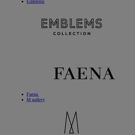
Emblems
Faena
M gallery