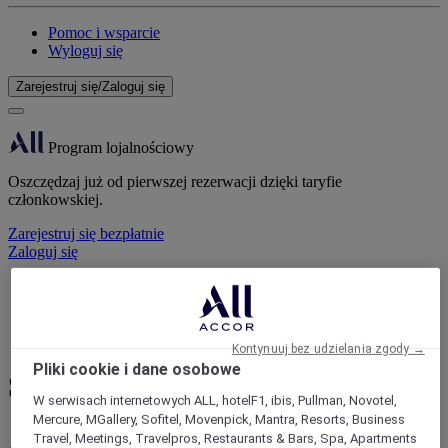
Pomoc i wsparcie
Wyloguj się
Zarejestruj się/Zaloguj się
Program lojalnościowy
Oszczędzaj już od pierwszej rezerwacji dzięki taryfie
członkowskiej.
Zarejestruj się bezpłatnie
Zaloguj się
Pomoc i wsparcie
Strona domowa
Wieczory firmowe i koktajle | Accor Meetings&Events
Kontynuuj bez udzielania zgody →
Pliki cookie i dane osobowe
Spotkanie koktajlowe
W serwisach internetowych ALL, hotelF1, ibis, Pullman, Novotel,
Mercure, MGallery, Sofitel, Movenpick, Mantra, Resorts, Business
Świętujcie wydarzenie - sprawimy, że będzie
Travel, Meetings, Travelpros, Restaurants & Bars, Spa, Apartments