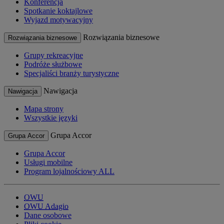
Konferencja
Spotkanie koktajlowe
Wyjazd motywacyjny
Rozwiązania biznesowe
Rozwiązania biznesowe
Grupy rekreacyjne
Podróże służbowe
Specjaliści branży turystyczne
Nawigacja
Nawigacja
Mapa strony
Wszystkie języki
Grupa Accor
Grupa Accor
Grupa Accor
Usługi mobilne
Program lojalnościowy ALL
OWU
OWU Adagio
Dane osobowe