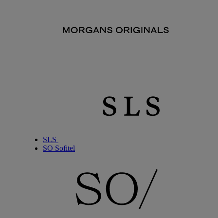
SLS
SO Sofitel