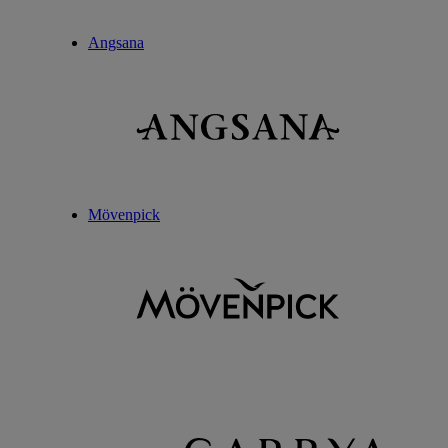
Angsana
Mövenpick