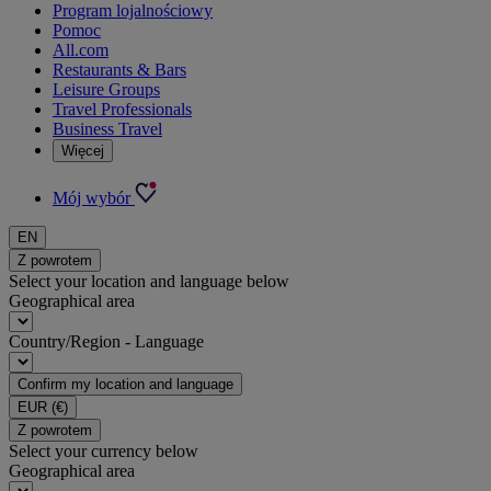
Program lojalnościowy
Pomoc
All.com
Restaurants & Bars
Leisure Groups
Travel Professionals
Business Travel
Więcej
Mój wybór
EN
Z powrotem
Select your location and language below
Geographical area
Country/Region - Language
Confirm my location and language
EUR
(€)
Z powrotem
Select your currency below
Geographical area