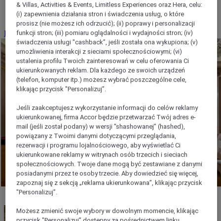
& Villas, Activities & Events, Limitless Experiences oraz Hera, celu:
zająć
(i) zapewnienia działania stron i świadczenia usług, o które
prosisz (nie możesz ich odrzucić); (ii) poprawy i personalizacji
funkcji stron; (iii) pomiaru oglądalności i wydajności stron; (iv)
Rezerwuj konferencję
świadczenia usługi "cashback”, jeśli została ona wykupiona; (v)
umożliwienia interakcji z sieciami społecznościowymi; (vi)
ustalenia profilu Twoich zainteresowań w celu oferowania Ci
ukierunkowanych reklam. Dla każdego ze swoich urządzeń
(telefon, komputer itp.) możesz wybrać poszczególne cele,
klikając przycisk "Personalizuj”.
Jeśli zaakceptujesz wykorzystanie informacji do celów reklamy
ukierunkowanej, firma Accor będzie przetwarzać Twój adres e-
mail (jeśli został podany) w wersji "shashowanej” (hashed),
powiązany z Twoimi danymi dotyczącymi przeglądania,
rezerwacji i programu lojalnościowego, aby wyświetlać Ci
ukierunkowane reklamy w witrynach osób trzecich i sieciach
społecznościowych. Twoje dane mogą być zestawiane z danymi
posiadanymi przez te osoby trzecie. Aby dowiedzieć się więcej,
zapoznaj się z sekcją „reklama ukierunkowana”, klikając przycisk
"Personalizuj”.
Możesz zmienić swoje wybory w dowolnym momencie, klikając
przycisk "Personalizuj” dostępny za pośrednictwem linku