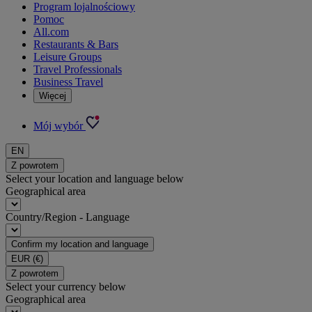
Program lojalnościowy
Pomoc
All.com
Restaurants & Bars
Leisure Groups
Travel Professionals
Business Travel
Więcej
Mój wybór
EN
Z powrotem
Select your location and language below
Geographical area
Country/Region - Language
Confirm my location and language
EUR
(€)
Z powrotem
Select your currency below
Geographical area