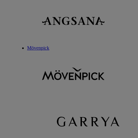
Mövenpick