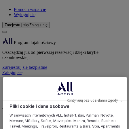
Pomoc i wsparcie
Wyloguj się
Zarejestruj się/Zaloguj się
Program lojalnościowy
Oszczędzaj już od pierwszej rezerwacji dzięki taryfie
członkowskiej.
Zarejestruj się bezpłatnie
Zaloguj się
Pomoc i wsparcie
Strona domowa
Sale konferencyjne | Accor Meetings&Events
Kontynuuj bez udzielania zgody →
Pliki cookie i dane osobowe
Konferencja
W serwisach internetowych ALL, hotelF1, ibis, Pullman, Novotel,
Mercure, MGallery, Sofitel, Movenpick, Mantra, Resorts, Business
Planujesz konferencję Pozwól nam się tym
Travel, Meetings, Travelpros, Restaurants & Bars, Spa, Apartments