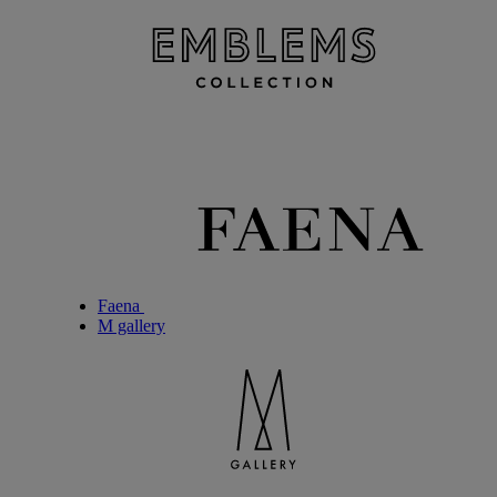
Faena
M gallery