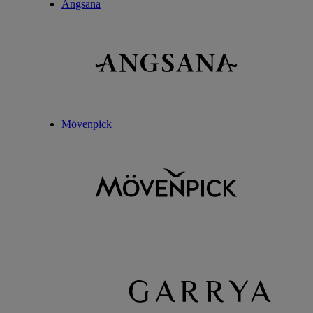
Angsana
Mövenpick