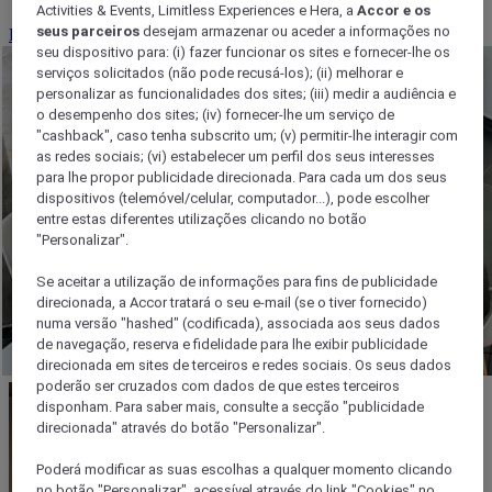
Activities & Events, Limitless Experiences e Hera, a
Accor e os
seus parceiros
desejam armazenar ou aceder a informações no
Reserve a sua reunião
seu dispositivo para: (i) fazer funcionar os sites e fornecer-lhe os
serviços solicitados (não pode recusá-los); (ii) melhorar e
personalizar as funcionalidades dos sites; (iii) medir a audiência e
o desempenho dos sites; (iv) fornecer-lhe um serviço de
"cashback", caso tenha subscrito um; (v) permitir-lhe interagir com
as redes sociais; (vi) estabelecer um perfil dos seus interesses
para lhe propor publicidade direcionada. Para cada um dos seus
dispositivos (telemóvel/celular, computador...), pode escolher
entre estas diferentes utilizações clicando no botão
"Personalizar".
Se aceitar a utilização de informações para fins de publicidade
direcionada, a Accor tratará o seu e-mail (se o tiver fornecido)
numa versão "hashed" (codificada), associada aos seus dados
de navegação, reserva e fidelidade para lhe exibir publicidade
direcionada em sites de terceiros e redes sociais. Os seus dados
poderão ser cruzados com dados de que estes terceiros
disponham. Para saber mais, consulte a secção "publicidade
direcionada" através do botão "Personalizar".
Poderá modificar as suas escolhas a qualquer momento clicando
no botão "Personalizar", acessível através do link "Cookies" no