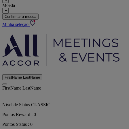
Moeda
Confirmar a moeda
Minha seleção
FirstName LastName
FirstName LastName
Nível de Status
CLASSIC
Pontos Reward :
0
Pontos Status :
0