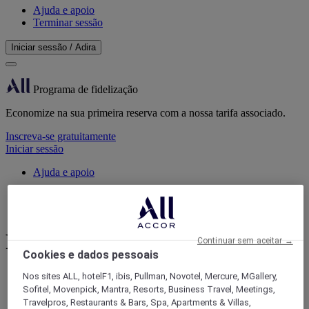
Ajuda e apoio
Terminar sessão
Iniciar sessão / Adira
Programa de fidelização
Economize na sua primeira reserva com a nossa tarifa associado.
Inscreva-se gratuitamente
Iniciar sessão
Ajuda e apoio
Início
Salas de reunião | Accor Meetings&Events
Reunião
Continuar sem aceitar →
Cookies e dados pessoais
Nos sites ALL, hotelF1, ibis, Pullman, Novotel, Mercure, MGallery,
Planeia a sua reunião - os seus desejos são
Sofitel, Movenpick, Mantra, Resorts, Business Travel, Meetings,
a nossa prioridade
Travelpros, Restaurants & Bars, Spa, Apartments & Villas,