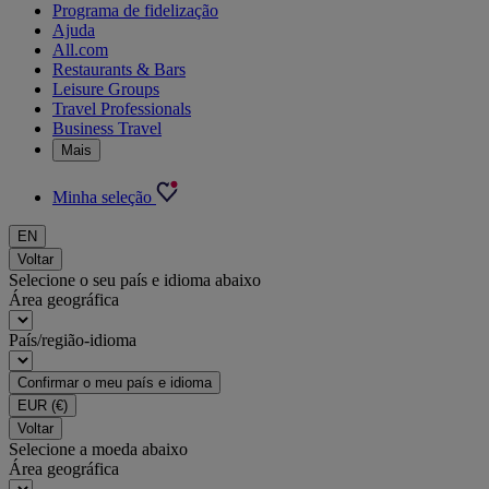
Programa de fidelização
Ajuda
All.com
Restaurants & Bars
Leisure Groups
Travel Professionals
Business Travel
Mais
Minha seleção
EN
Voltar
Selecione o seu país e idioma abaixo
Área geográfica
País/região-idioma
Confirmar o meu país e idioma
EUR
(€)
Voltar
Selecione a moeda abaixo
Área geográfica