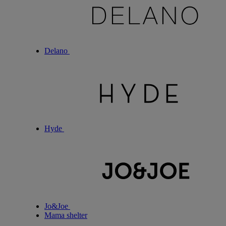
Delano
Hyde
Jo&Joe
Mama shelter