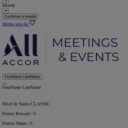
Moeda
Confirmar a moeda
Minha seleção
FirstName LastName
FirstName LastName
Nível de Status
CLASSIC
Pontos Reward :
0
Pontos Status :
0