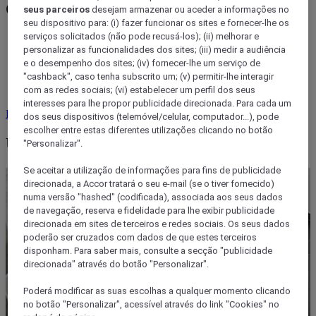
Os seus eventos, as suas recompensas
seus parceiros
desejam armazenar ou aceder a informações no
seu dispositivo para: (i) fazer funcionar os sites e fornecer-lhe os
serviços solicitados (não pode recusá-los); (ii) melhorar e
O ALL Accor recompensa os seus eventos: 2 EUR = 1 ponto
personalizar as funcionalidades dos sites; (iii) medir a audiência
Status + 1 ponto Reward
e o desempenho dos sites; (iv) fornecer-lhe um serviço de
Cada evento conta - planeie todos os que quiser
Desfrute de todas as vantagens ALL Accor: upgrades de
"cashback", caso tenha subscrito um; (v) permitir-lhe interagir
quarto, bebidas de boas-vindas e muito mais!
com as redes sociais; (vi) estabelecer um perfil dos seus
interesses para lhe propor publicidade direcionada. Para cada um
Registe-se gratuitamente
Mais informações
dos seus dispositivos (telemóvel/celular, computador...), pode
escolher entre estas diferentes utilizações clicando no botão
Um evento à sua medida
"Personalizar".
Se aceitar a utilização de informações para fins de publicidade
direcionada, a Accor tratará o seu e-mail (se o tiver fornecido)
numa versão "hashed" (codificada), associada aos seus dados
de navegação, reserva e fidelidade para lhe exibir publicidade
direcionada em sites de terceiros e redes sociais. Os seus dados
poderão ser cruzados com dados de que estes terceiros
disponham. Para saber mais, consulte a secção "publicidade
direcionada" através do botão "Personalizar".
Poderá modificar as suas escolhas a qualquer momento clicando
no botão "Personalizar", acessível através do link "Cookies" no