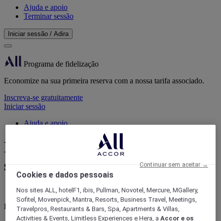
Ajuda e apoio
Terminar sessão
Iniciar sessão / Adira
Programa de fidelização
Economize na sua primeira reserva com a nossa tarifa associado.
Inscreva-se gratuitamente
Iniciar sessão
Ajuda e apoio
Encontre um hotel, organize o
seu evento
Continuar sem aceitar →
Cookies e dados pessoais
Nos sites ALL, hotelF1, ibis, Pullman, Novotel, Mercure, MGallery,
Sofitel, Movenpick, Mantra, Resorts, Business Travel, Meetings,
Programa de fidelização ALL Accor
Travelpros, Restaurants & Bars, Spa, Apartments & Villas,
Activities & Events, Limitless Experiences e Hera, a
Accor e os