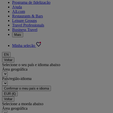
Programa de fidelização
Ajuda
All.com
Restaurants & Bars
Leisure Groups
Travel Professionals
Business Travel
Mais
Minha seleção
EN
Voltar
Selecione o seu país e idioma abaixo
Área geográfica
País/região-idioma
Confirmar o meu país e idioma
EUR
(€)
Voltar
Selecione a moeda abaixo
Área geográfica