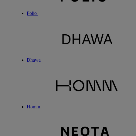
Folio
Dhawa
Homm