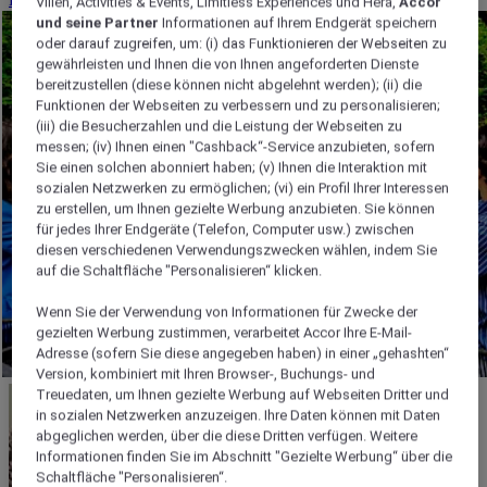
Villen, Activities & Events, Limitless Experiences und Hera,
Accor
und seine Partner
Informationen auf Ihrem Endgerät speichern
oder darauf zugreifen, um: (i) das Funktionieren der Webseiten zu
gewährleisten und Ihnen die von Ihnen angeforderten Dienste
bereitzustellen (diese können nicht abgelehnt werden); (ii) die
Funktionen der Webseiten zu verbessern und zu personalisieren;
(iii) die Besucherzahlen und die Leistung der Webseiten zu
messen; (iv) Ihnen einen "Cashback“-Service anzubieten, sofern
Sie einen solchen abonniert haben; (v) Ihnen die Interaktion mit
sozialen Netzwerken zu ermöglichen; (vi) ein Profil Ihrer Interessen
zu erstellen, um Ihnen gezielte Werbung anzubieten. Sie können
für jedes Ihrer Endgeräte (Telefon, Computer usw.) zwischen
diesen verschiedenen Verwendungszwecken wählen, indem Sie
auf die Schaltfläche "Personalisieren“ klicken.
Wenn Sie der Verwendung von Informationen für Zwecke der
gezielten Werbung zustimmen, verarbeitet Accor Ihre E-Mail-
Adresse (sofern Sie diese angegeben haben) in einer „gehashten“
Version, kombiniert mit Ihren Browser-, Buchungs- und
Treuedaten, um Ihnen gezielte Werbung auf Webseiten Dritter und
in sozialen Netzwerken anzuzeigen. Ihre Daten können mit Daten
abgeglichen werden, über die diese Dritten verfügen. Weitere
Informationen finden Sie im Abschnitt "Gezielte Werbung“ über die
Schaltfläche "Personalisieren“.