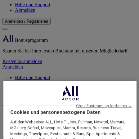
Hilfe und Support
Abmelden
Anmelden / Registrieren
Bonusprogramm
Sparen Sie bei Ihrer ersten Buchung mit unserem Mitgliedertarif
Kostenlos anmelden
Anmelden
Hilfe und Support
Startseite
Private Feiern | Accor Meetings&Events
Private Veranstaltungen
Ohne Zustimmung fortfahren →
Cookies und personenbezogene Daten
Auf den Webseiten ALL, HotelF1, Ibis, Pullman, Novotel, Mercure,
Mit uns wird Ihr Event unvergesslich
MGallery, Sofitel, Movenpick, Mantra, Resorts, Business Travel,
Meetings, Travelpros, Restaurants & Bars, Spa, Apartments &
Buchen Sie Ihre private Veranstaltung