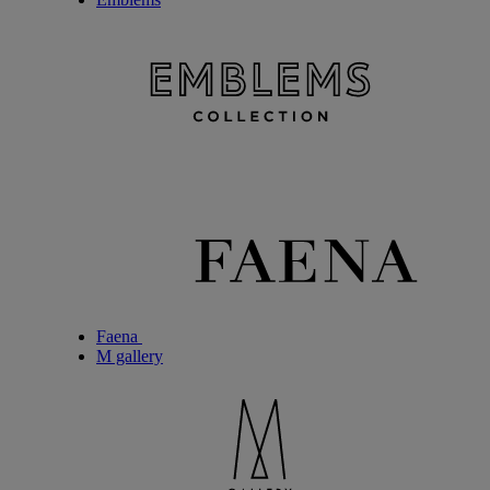
Faena
M gallery