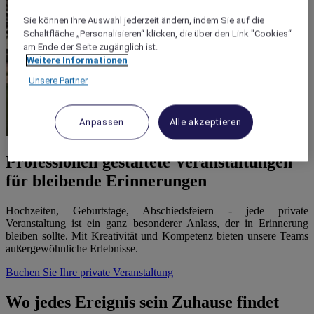
Sie können Ihre Auswahl jederzeit ändern, indem Sie auf die
Schaltfläche „Personalisieren“ klicken, die über den Link "Cookies“
am Ende der Seite zugänglich ist.
Weitere Informationen
Unsere Partner
Anpassen
Alle akzeptieren
Professionell gestaltete Veranstaltungen
für bleibende Erinnerungen
Hochzeiten, Geburtstage, Abschiedsfeiern - jede private
Veranstaltung ist ein ganz besonderer Anlass, der in Erinnerung
bleiben sollte. Mit Kreativität und Kompetenz bieten unsere Teams
außergewöhnliche Erlebnisse.
Buchen Sie Ihre private Veranstaltung
Wo jedes Ereignis sein Zuhause findet